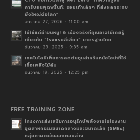
CFO คือก้าวแรกสู่ Net Zero “ทำความรู้จัก
คาร์บอนฟุตพริ้นท์: รอยเท้าเล็กๆ ที่ส่งผลกระทบ
ยิ่งใหญ่ต่อโลก”
มกราคม 27, 2026 - 11:00 am
ไม่ใช่แค่ผ้าขนหนู! 6 เรื่องจริงที่คุณอาจไม่เคยรู้
เกี่ยวกับ “โรงแรมสีเขียว” มาตรฐานไทย
ธันวาคม 23, 2025 - 9:35 am
เทคโนโลยีเพื่อการลดต้นทุนสำหรับหม้อไอน้ำที่ใช้
เชื้อเพลิงไม้สับ
ธันวาคม 19, 2025 - 12:25 pm
FREE TRAINING ZONE
โครงการส่งเสริมการอนุรักษ์พลังงานในโรงงาน
อุตสาหกรรมขนาดกลางและขนาดเล็ก (SMEs)
กลุ่มภาคตะวันออกตอนล่าง