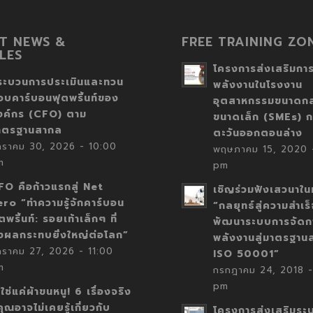
T NEWS &
FREE TRAINING ZO
LES
โครงการส่งเสริมการ
ระบวนการประเมินและทวน
พลังงานในโรงงาน
อบคาร์บอนฟุตพริ้นท์ของ
อุตสาหกรรมขนาดก
งค์กร (CFO) ตาม
ขนาดเล็ก (SMEs) ก
าตรฐานสากล
ตะวันออกตอนล่าง
กราคม 30, 2026 - 10:00
พฤษภาคม 15, 2020 -
m
pm
FO คือก้าวแรกสู่ Net
เชิญร่วมฟังเสวนาในห
ero “ทำความรู้จักคาร์บอน
“กลยุทธ์สู่ความสำเร
ตพริ้นท์: รอยเท้าเล็กๆ ที่
พัฒนาระบบการจัดก
่งผลกระทบยิ่งใหญ่ต่อโลก”
พลังงานสู่มาตรฐาน
กราคม 27, 2026 - 11:00
ISO 50001”
m
กรกฎาคม 24, 2018 -
pm
่ใช่แค่ผ้าขนหนู! 6 เรื่องจริง
่คุณอาจไม่เคยรู้เกี่ยวกับ
โครงการส่งเสริมระ