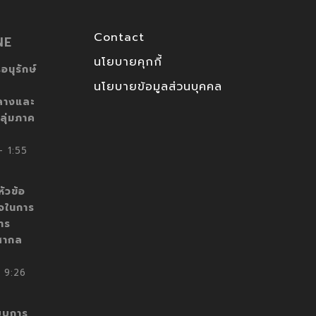
Contact
NE
นโยบายคุกกี้
อนุรักษ์
นโยบายข้อมูลส่วนบุคคล
ลางและ
ลุ่มภาค
 1:55
ัวข้อ
็จในการ
าร
สากล
 9:26
บบการ