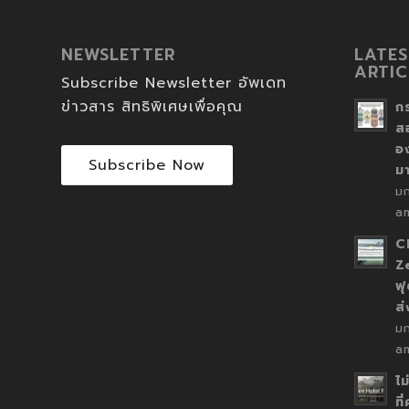
NEWSLETTER
LATES
ARTIC
Subscribe Newsletter อัพเดท
ข่าวสาร สิทธิพิเศษเพื่อคุณ
ก
ส
อ
Subscribe Now
ม
ม
a
C
Z
ฟุ
ส
ม
a
ไม
ที