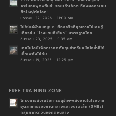
CFO คือก้าวแรกสู่ Net Zero “ทำความรู้จัก
คาร์บอนฟุตพริ้นท์: รอยเท้าเล็กๆ ที่ส่งผลกระทบ
ยิ่งใหญ่ต่อโลก”
มกราคม 27, 2026 - 11:00 am
ไม่ใช่แค่ผ้าขนหนู! 6 เรื่องจริงที่คุณอาจไม่เคยรู้
เกี่ยวกับ “โรงแรมสีเขียว” มาตรฐานไทย
ธันวาคม 23, 2025 - 9:35 am
เทคโนโลยีเพื่อการลดต้นทุนสำหรับหม้อไอน้ำที่ใช้
เชื้อเพลิงไม้สับ
ธันวาคม 19, 2025 - 12:25 pm
FREE TRAINING ZONE
โครงการส่งเสริมการอนุรักษ์พลังงานในโรงงาน
อุตสาหกรรมขนาดกลางและขนาดเล็ก (SMEs)
กลุ่มภาคตะวันออกตอนล่าง