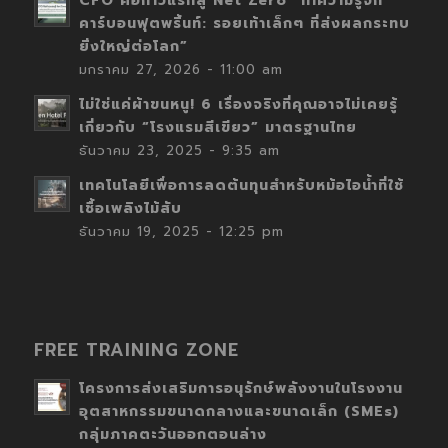
CFO คือก้าวแรกสู่ Net Zero “ทำความรู้จัก
คาร์บอนฟุตพริ้นท์: รอยเท้าเล็กๆ ที่ส่งผลกระทบ
ยิ่งใหญ่ต่อโลก”
มกราคม 27, 2026 - 11:00 am
ไม่ใช่แค่ผ้าขนหนู! 6 เรื่องจริงที่คุณอาจไม่เคยรู้
เกี่ยวกับ “โรงแรมสีเขียว” มาตรฐานไทย
ธันวาคม 23, 2025 - 9:35 am
เทคโนโลยีเพื่อการลดต้นทุนสำหรับหม้อไอน้ำที่ใช้
เชื้อเพลิงไม้สับ
ธันวาคม 19, 2025 - 12:25 pm
FREE TRAINING ZONE
โครงการส่งเสริมการอนุรักษ์พลังงานในโรงงาน
อุตสาหกรรมขนาดกลางและขนาดเล็ก (SMEs)
กลุ่มภาคตะวันออกตอนล่าง