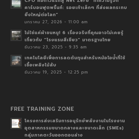
CFO คือก้าวแรกสู่ Net Zero “ทำความรู้จัก
คาร์บอนฟุตพริ้นท์: รอยเท้าเล็กๆ ที่ส่งผลกระทบ
ยิ่งใหญ่ต่อโลก”
มกราคม 27, 2026 - 11:00 am
ไม่ใช่แค่ผ้าขนหนู! 6 เรื่องจริงที่คุณอาจไม่เคยรู้
เกี่ยวกับ “โรงแรมสีเขียว” มาตรฐานไทย
ธันวาคม 23, 2025 - 9:35 am
เทคโนโลยีเพื่อการลดต้นทุนสำหรับหม้อไอน้ำที่ใช้
เชื้อเพลิงไม้สับ
ธันวาคม 19, 2025 - 12:25 pm
FREE TRAINING ZONE
โครงการส่งเสริมการอนุรักษ์พลังงานในโรงงาน
อุตสาหกรรมขนาดกลางและขนาดเล็ก (SMEs)
กลุ่มภาคตะวันออกตอนล่าง