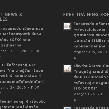
T NEWS &
FREE TRAINING ZO
LES
โครงการส่งเสริมการ
ระบวนการประเมินและทวน
พลังงานในโรงงาน
อบคาร์บอนฟุตพริ้นท์ของ
อุตสาหกรรมขนาดก
งค์กร (CFO) ตาม
ขนาดเล็ก (SMEs) ก
าตรฐานสากล
ตะวันออกตอนล่าง
กราคม 30, 2026 - 10:00
พฤษภาคม 15, 2020 -
m
pm
FO คือก้าวแรกสู่ Net
เชิญร่วมฟังเสวนาในห
ero “ทำความรู้จักคาร์บอน
“กลยุทธ์สู่ความสำเร
ตพริ้นท์: รอยเท้าเล็กๆ ที่
พัฒนาระบบการจัดก
่งผลกระทบยิ่งใหญ่ต่อโลก”
พลังงานสู่มาตรฐาน
กราคม 27, 2026 - 11:00
ISO 50001”
m
กรกฎาคม 24, 2018 -
pm
่ใช่แค่ผ้าขนหนู! 6 เรื่องจริง
่คุณอาจไม่เคยรู้เกี่ยวกับ
โครงการส่งเสริมระ