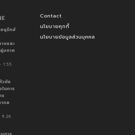
Contact
NE
นโยบายคุกกี้
อนุรักษ์
นโยบายข้อมูลส่วนบุคคล
ลางและ
ลุ่มภาค
 1:55
ัวข้อ
็จในการ
าร
สากล
 9:26
บบการ