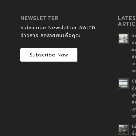
NEWSLETTER
LATES
ARTIC
Subscribe Newsletter อัพเดท
ข่าวสาร สิทธิพิเศษเพื่อคุณ
ก
ส
อ
Subscribe Now
ม
ม
a
C
Z
ฟุ
ส
ม
a
ไม
ที