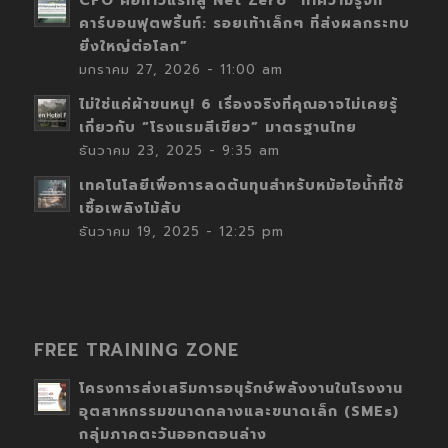
CFO คือก้าวแรกสู่ Net Zero “ทำความรู้จัก
คาร์บอนฟุตพริ้นท์: รอยเท้าเล็กๆ ที่ส่งผลกระทบ
ยิ่งใหญ่ต่อโลก”
มกราคม 27, 2026 - 11:00 am
ไม่ใช่แค่ผ้าขนหนู! 6 เรื่องจริงที่คุณอาจไม่เคยรู้
เกี่ยวกับ “โรงแรมสีเขียว” มาตรฐานไทย
ธันวาคม 23, 2025 - 9:35 am
เทคโนโลยีเพื่อการลดต้นทุนสำหรับหม้อไอน้ำที่ใช้
เชื้อเพลิงไม้สับ
ธันวาคม 19, 2025 - 12:25 pm
FREE TRAINING ZONE
โครงการส่งเสริมการอนุรักษ์พลังงานในโรงงาน
อุตสาหกรรมขนาดกลางและขนาดเล็ก (SMEs)
กลุ่มภาคตะวันออกตอนล่าง