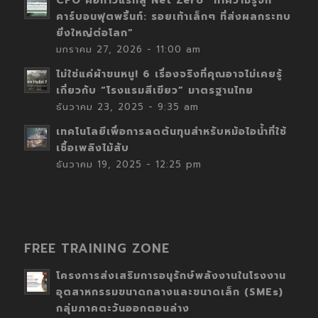
CFO คือก้าวแรกสู่ Net Zero “ทำความรู้จัก
คาร์บอนฟุตพริ้นท์: รอยเท้าเล็กๆ ที่ส่งผลกระทบ
ยิ่งใหญ่ต่อโลก”
มกราคม 27, 2026 - 11:00 am
ไม่ใช่แค่ผ้าขนหนู! 6 เรื่องจริงที่คุณอาจไม่เคยรู้
เกี่ยวกับ “โรงแรมสีเขียว” มาตรฐานไทย
ธันวาคม 23, 2025 - 9:35 am
เทคโนโลยีเพื่อการลดต้นทุนสำหรับหม้อไอน้ำที่ใช้
เชื้อเพลิงไม้สับ
ธันวาคม 19, 2025 - 12:25 pm
FREE TRAINING ZONE
โครงการส่งเสริมการอนุรักษ์พลังงานในโรงงาน
อุตสาหกรรมขนาดกลางและขนาดเล็ก (SMEs)
กลุ่มภาคตะวันออกตอนล่าง