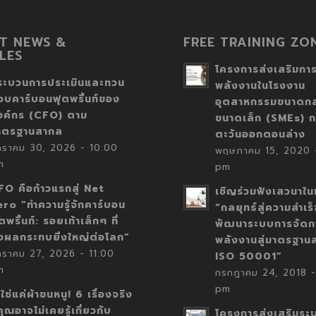
T NEWS &
FREE TRAINING ZO
LES
โครงการส่งเสริมการ
ระบวนการประเมินและทวน
พลังงานในโรงงาน
อบคาร์บอนฟุตพริ้นท์ของ
อุตสาหกรรมขนาดก
งค์กร (CFO) ตาม
ขนาดเล็ก (SMEs) ก
าตรฐานสากล
ตะวันออกตอนล่าง
กราคม 30, 2026 - 10:00
พฤษภาคม 15, 2020 -
m
pm
FO คือก้าวแรกสู่ Net
เชิญร่วมฟังเสวนาในห
ero “ทำความรู้จักคาร์บอน
“กลยุทธ์สู่ความสำเร
ตพริ้นท์: รอยเท้าเล็กๆ ที่
พัฒนาระบบการจัดก
่งผลกระทบยิ่งใหญ่ต่อโลก”
พลังงานสู่มาตรฐาน
กราคม 27, 2026 - 11:00
ISO 50001”
m
กรกฎาคม 24, 2018 -
pm
่ใช่แค่ผ้าขนหนู! 6 เรื่องจริง
่คุณอาจไม่เคยรู้เกี่ยวกับ
โครงการส่งเสริมระ