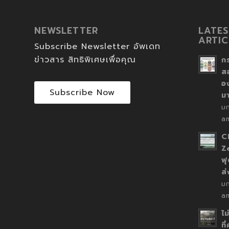
NEWSLETTER
LATES
ARTIC
Subscribe Newsletter อัพเดท
ข่าวสาร สิทธิพิเศษเพื่อคุณ
ก
ส
อ
Subscribe Now
ม
ม
a
C
Z
ฟุ
ส
ม
a
ไม
ที