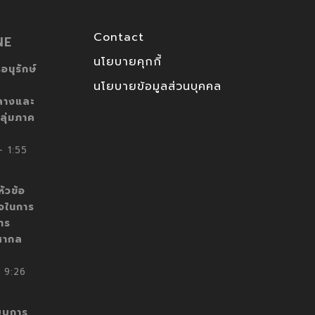
Contact
NE
นโยบายคุกกี้
อนุรักษ์
นโยบายข้อมูลส่วนบุคคล
ลางและ
ลุ่มภาค
 1:55
ัวข้อ
็จในการ
าร
สากล
 9:26
บบการ