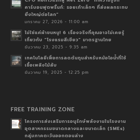
CFO คือก้าวแรกสู่ Net Zero “ทำความรู้จัก
คาร์บอนฟุตพริ้นท์: รอยเท้าเล็กๆ ที่ส่งผลกระทบ
ยิ่งใหญ่ต่อโลก”
มกราคม 27, 2026 - 11:00 am
ไม่ใช่แค่ผ้าขนหนู! 6 เรื่องจริงที่คุณอาจไม่เคยรู้
เกี่ยวกับ “โรงแรมสีเขียว” มาตรฐานไทย
ธันวาคม 23, 2025 - 9:35 am
เทคโนโลยีเพื่อการลดต้นทุนสำหรับหม้อไอน้ำที่ใช้
เชื้อเพลิงไม้สับ
ธันวาคม 19, 2025 - 12:25 pm
FREE TRAINING ZONE
โครงการส่งเสริมการอนุรักษ์พลังงานในโรงงาน
อุตสาหกรรมขนาดกลางและขนาดเล็ก (SMEs)
กลุ่มภาคตะวันออกตอนล่าง