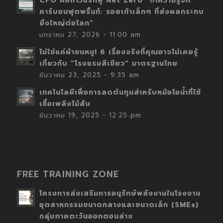
CFO คือก้าวแรกสู่ Net Zero “ทำความรู้จัก
คาร์บอนฟุตพริ้นท์: รอยเท้าเล็กๆ ที่ส่งผลกระทบ
ยิ่งใหญ่ต่อโลก”
มกราคม 27, 2026 - 11:00 am
ไม่ใช่แค่ผ้าขนหนู! 6 เรื่องจริงที่คุณอาจไม่เคยรู้
เกี่ยวกับ “โรงแรมสีเขียว” มาตรฐานไทย
ธันวาคม 23, 2025 - 9:35 am
เทคโนโลยีเพื่อการลดต้นทุนสำหรับหม้อไอน้ำที่ใช้
เชื้อเพลิงไม้สับ
ธันวาคม 19, 2025 - 12:25 pm
FREE TRAINING ZONE
โครงการส่งเสริมการอนุรักษ์พลังงานในโรงงาน
อุตสาหกรรมขนาดกลางและขนาดเล็ก (SMEs)
กลุ่มภาคตะวันออกตอนล่าง