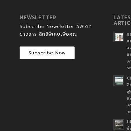
NEWSLETTER
LATES
ARTIC
Subscribe Newsletter อัพเดท
ข่าวสาร สิทธิพิเศษเพื่อคุณ
ก
ส
อ
Subscribe Now
ม
ม
a
C
Z
ฟุ
ส
ม
a
ไม
ที