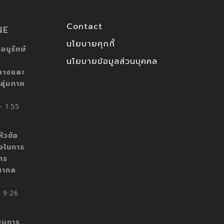
Contact
NE
นโยบายคุกกี้
อนุรักษ์
นโยบายข้อมูลส่วนบุคคล
ลางและ
ลุ่มภาค
 1:55
ัวข้อ
็จในการ
าร
สากล
 9:26
บบการ