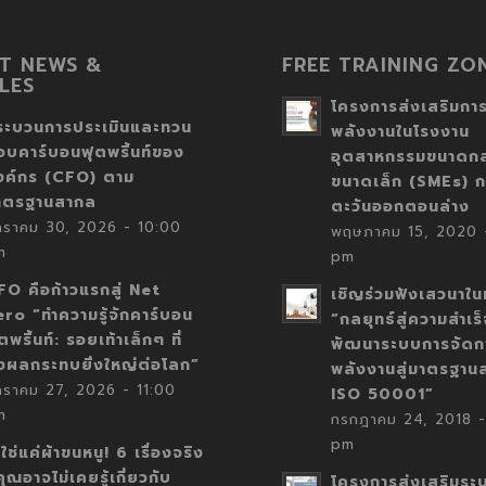
T NEWS &
FREE TRAINING ZO
LES
โครงการส่งเสริมการ
ระบวนการประเมินและทวน
พลังงานในโรงงาน
อบคาร์บอนฟุตพริ้นท์ของ
อุตสาหกรรมขนาดก
งค์กร (CFO) ตาม
ขนาดเล็ก (SMEs) ก
าตรฐานสากล
ตะวันออกตอนล่าง
กราคม 30, 2026 - 10:00
พฤษภาคม 15, 2020 -
m
pm
FO คือก้าวแรกสู่ Net
เชิญร่วมฟังเสวนาในห
ero “ทำความรู้จักคาร์บอน
“กลยุทธ์สู่ความสำเร
ตพริ้นท์: รอยเท้าเล็กๆ ที่
พัฒนาระบบการจัดก
่งผลกระทบยิ่งใหญ่ต่อโลก”
พลังงานสู่มาตรฐาน
กราคม 27, 2026 - 11:00
ISO 50001”
m
กรกฎาคม 24, 2018 -
pm
่ใช่แค่ผ้าขนหนู! 6 เรื่องจริง
่คุณอาจไม่เคยรู้เกี่ยวกับ
โครงการส่งเสริมระ