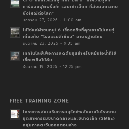
CFO คือก้าวแรกสู่ Net Zero “ทำความรู้จัก
คาร์บอนฟุตพริ้นท์: รอยเท้าเล็กๆ ที่ส่งผลกระทบ
ยิ่งใหญ่ต่อโลก”
มกราคม 27, 2026 - 11:00 am
ไม่ใช่แค่ผ้าขนหนู! 6 เรื่องจริงที่คุณอาจไม่เคยรู้
เกี่ยวกับ “โรงแรมสีเขียว” มาตรฐานไทย
ธันวาคม 23, 2025 - 9:35 am
เทคโนโลยีเพื่อการลดต้นทุนสำหรับหม้อไอน้ำที่ใช้
เชื้อเพลิงไม้สับ
ธันวาคม 19, 2025 - 12:25 pm
FREE TRAINING ZONE
โครงการส่งเสริมการอนุรักษ์พลังงานในโรงงาน
อุตสาหกรรมขนาดกลางและขนาดเล็ก (SMEs)
กลุ่มภาคตะวันออกตอนล่าง