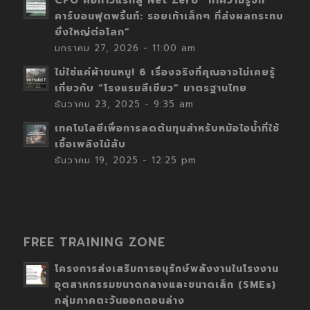
CFO คือก้าวแรกสู่ Net Zero “ทำความรู้จัก
คาร์บอนฟุตพริ้นท์: รอยเท้าเล็กๆ ที่ส่งผลกระทบ
ยิ่งใหญ่ต่อโลก”
มกราคม 27, 2026 - 11:00 am
ไม่ใช่แค่ผ้าขนหนู! 6 เรื่องจริงที่คุณอาจไม่เคยรู้
เกี่ยวกับ “โรงแรมสีเขียว” มาตรฐานไทย
ธันวาคม 23, 2025 - 9:35 am
เทคโนโลยีเพื่อการลดต้นทุนสำหรับหม้อไอน้ำที่ใช้
เชื้อเพลิงไม้สับ
ธันวาคม 19, 2025 - 12:25 pm
FREE TRAINING ZONE
โครงการส่งเสริมการอนุรักษ์พลังงานในโรงงาน
อุตสาหกรรมขนาดกลางและขนาดเล็ก (SMEs)
กลุ่มภาคตะวันออกตอนล่าง