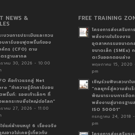
T NEWS &
FREE TRAINING ZO
LES
โครงการส่งเสริมการ
ระบวนการประเมินและทวน
พลังงานในโรงงาน
อบคาร์บอนฟุตพริ้นท์ของ
อุตสาหกรรมขนาดก
งค์กร (CFO) ตาม
ขนาดเล็ก (SMEs) ก
าตรฐานสากล
ตะวันออกตอนล่าง
กราคม 30, 2026 - 10:00
พฤษภาคม 15, 2020 -
m
pm
FO คือก้าวแรกสู่ Net
เชิญร่วมฟังเสวนาในห
ero “ทำความรู้จักคาร์บอน
“กลยุทธ์สู่ความสำเร
ตพริ้นท์: รอยเท้าเล็กๆ ที่
พัฒนาระบบการจัดก
่งผลกระทบยิ่งใหญ่ต่อโลก”
พลังงานสู่มาตรฐาน
กราคม 27, 2026 - 11:00
ISO 50001”
m
กรกฎาคม 24, 2018 -
pm
่ใช่แค่ผ้าขนหนู! 6 เรื่องจริง
่คุณอาจไม่เคยรู้เกี่ยวกับ
โครงการส่งเสริมระ