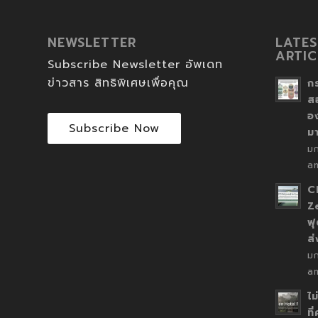
NEWSLETTER
LATES
ARTIC
Subscribe Newsletter อัพเดท
ข่าวสาร สิทธิพิเศษเพื่อคุณ
ก
ส
อ
Subscribe Now
ม
ม
a
C
Z
ฟุ
ส
ม
a
ไม
ที