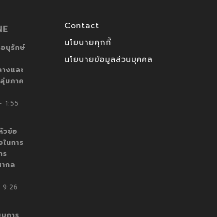
Contact
NE
นโยบายคุกกี้
อนุรักษ์
นโยบายข้อมูลส่วนบุคคล
ลางและ
ลุ่มภาค
 1:55
ัวข้อ
็จในการ
าร
สากล
 9:26
บบการ