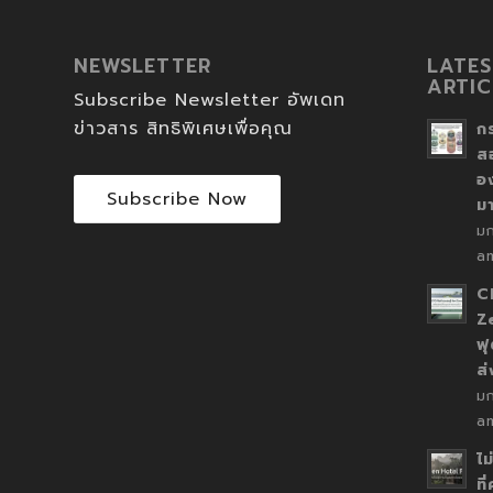
NEWSLETTER
LATES
ARTIC
Subscribe Newsletter อัพเดท
ข่าวสาร สิทธิพิเศษเพื่อคุณ
ก
ส
อ
Subscribe Now
ม
ม
a
C
Z
ฟุ
ส
ม
a
ไม
ที