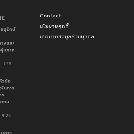
Contact
NE
นโยบายคุกกี้
อนุรักษ์
นโยบายข้อมูลส่วนบุคคล
ลางและ
ลุ่มภาค
 1:55
ัวข้อ
็จในการ
าร
สากล
 9:26
บบการ