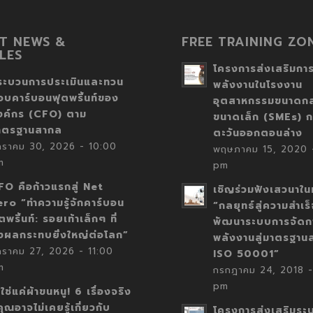
T NEWS &
FREE TRAINING ZO
LES
โครงการส่งเสริมการ
ระบวนการประเมินและทวน
พลังงานในโรงงาน
อบคาร์บอนฟุตพริ้นท์ของ
อุตสาหกรรมขนาดก
งค์กร (CFO) ตาม
ขนาดเล็ก (SMEs) ก
าตรฐานสากล
ตะวันออกตอนล่าง
กราคม 30, 2026 - 10:00
พฤษภาคม 15, 2020 -
m
pm
FO คือก้าวแรกสู่ Net
เชิญร่วมฟังเสวนาในห
ero “ทำความรู้จักคาร์บอน
“กลยุทธ์สู่ความสำเร
ตพริ้นท์: รอยเท้าเล็กๆ ที่
พัฒนาระบบการจัดก
่งผลกระทบยิ่งใหญ่ต่อโลก”
พลังงานสู่มาตรฐาน
กราคม 27, 2026 - 11:00
ISO 50001”
m
กรกฎาคม 24, 2018 -
pm
่ใช่แค่ผ้าขนหนู! 6 เรื่องจริง
่คุณอาจไม่เคยรู้เกี่ยวกับ
โครงการส่งเสริมระ