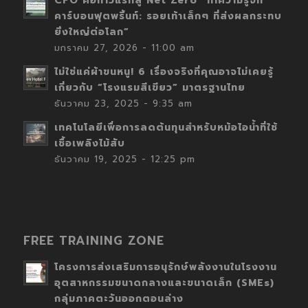
CFO คือก้าวแรกสู่ Net Zero “ทำความรู้จัก
คาร์บอนฟุตพริ้นท์: รอยเท้าเล็กๆ ที่ส่งผลกระทบ
ยิ่งใหญ่ต่อโลก”
มกราคม 27, 2026 - 11:00 am
ไม่ใช่แค่ผ้าขนหนู! 6 เรื่องจริงที่คุณอาจไม่เคยรู้
เกี่ยวกับ “โรงแรมสีเขียว” มาตรฐานไทย
ธันวาคม 23, 2025 - 9:35 am
เทคโนโลยีเพื่อการลดต้นทุนสำหรับหม้อไอน้ำที่ใช้
เชื้อเพลิงไม้สับ
ธันวาคม 19, 2025 - 12:25 pm
FREE TRAINING ZONE
โครงการส่งเสริมการอนุรักษ์พลังงานในโรงงาน
อุตสาหกรรมขนาดกลางและขนาดเล็ก (SMEs)
กลุ่มภาคตะวันออกตอนล่าง