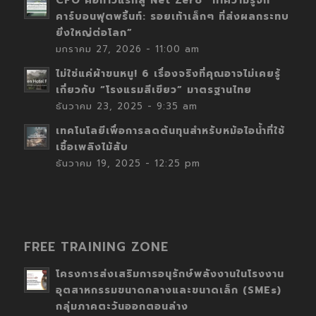
CFO คือก้าวแรกสู่ Net Zero “ทำความรู้จัก
คาร์บอนฟุตพริ้นท์: รอยเท้าเล็กๆ ที่ส่งผลกระทบ
ยิ่งใหญ่ต่อโลก”
มกราคม 27, 2026 - 11:00 am
ไม่ใช่แค่ผ้าขนหนู! 6 เรื่องจริงที่คุณอาจไม่เคยรู้
เกี่ยวกับ “โรงแรมสีเขียว” มาตรฐานไทย
ธันวาคม 23, 2025 - 9:35 am
เทคโนโลยีเพื่อการลดต้นทุนสำหรับหม้อไอน้ำที่ใช้
เชื้อเพลิงไม้สับ
ธันวาคม 19, 2025 - 12:25 pm
FREE TRAINING ZONE
โครงการส่งเสริมการอนุรักษ์พลังงานในโรงงาน
อุตสาหกรรมขนาดกลางและขนาดเล็ก (SMEs)
กลุ่มภาคตะวันออกตอนล่าง