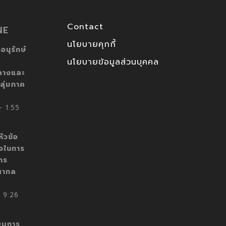
Contact
NE
นโยบายคุกกี้
อนุรักษ์
นโยบายข้อมูลส่วนบุคคล
ลางและ
ลุ่มภาค
 1:55
ัวข้อ
็จในการ
าร
สากล
 9:26
บบการ