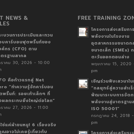
T NEWS &
FREE TRAINING ZO
LES
โครงการส่งเสริมการ
ระบวนการประเมินและทวน
พลังงานในโรงงาน
อบคาร์บอนฟุตพริ้นท์ของ
อุตสาหกรรมขนาดก
งค์กร (CFO) ตาม
ขนาดเล็ก (SMEs) ก
าตรฐานสากล
ตะวันออกตอนล่าง
กราคม 30, 2026 - 10:00
พฤษภาคม 15, 2020 -
m
pm
FO คือก้าวแรกสู่ Net
เชิญร่วมฟังเสวนาในห
ero “ทำความรู้จักคาร์บอน
“กลยุทธ์สู่ความสำเร
ตพริ้นท์: รอยเท้าเล็กๆ ที่
พัฒนาระบบการจัดก
่งผลกระทบยิ่งใหญ่ต่อโลก”
พลังงานสู่มาตรฐาน
กราคม 27, 2026 - 11:00
ISO 50001”
m
กรกฎาคม 24, 2018 -
pm
่ใช่แค่ผ้าขนหนู! 6 เรื่องจริง
่คุณอาจไม่เคยรู้เกี่ยวกับ
โครงการส่งเสริมระ