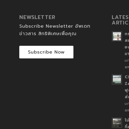
NEWSLETTER
LATES
ARTIC
Subscribe Newsletter อัพเดท
ข่าวสาร สิทธิพิเศษเพื่อคุณ
ก
ส
อ
Subscribe Now
ม
ม
a
C
Z
ฟุ
ส
ม
a
ไม
ที