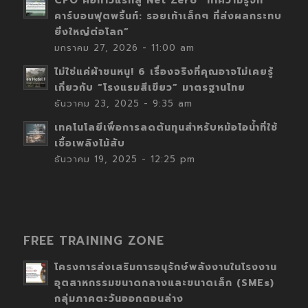
CFO คือก้าวแรกสู่ Net Zero “ทำความรู้จัก
คาร์บอนฟุตพริ้นท์: รอยเท้าเล็กๆ ที่ส่งผลกระทบ
ยิ่งใหญ่ต่อโลก”
มกราคม 27, 2026 - 11:00 am
ไม่ใช่แค่ผ้าขนหนู! 6 เรื่องจริงที่คุณอาจไม่เคยรู้
เกี่ยวกับ “โรงแรมสีเขียว” มาตรฐานไทย
ธันวาคม 23, 2025 - 9:35 am
เทคโนโลยีเพื่อการลดต้นทุนสำหรับหม้อไอน้ำที่ใช้
เชื้อเพลิงไม้สับ
ธันวาคม 19, 2025 - 12:25 pm
FREE TRAINING ZONE
โครงการส่งเสริมการอนุรักษ์พลังงานในโรงงาน
อุตสาหกรรมขนาดกลางและขนาดเล็ก (SMEs)
กลุ่มภาคตะวันออกตอนล่าง