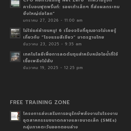
CFO คือก้าวแรกสู่ Net Zero “ทำความรู้จัก
คาร์บอนฟุตพริ้นท์: รอยเท้าเล็กๆ ที่ส่งผลกระทบ
ยิ่งใหญ่ต่อโลก”
มกราคม 27, 2026 - 11:00 am
ไม่ใช่แค่ผ้าขนหนู! 6 เรื่องจริงที่คุณอาจไม่เคยรู้
เกี่ยวกับ “โรงแรมสีเขียว” มาตรฐานไทย
ธันวาคม 23, 2025 - 9:35 am
เทคโนโลยีเพื่อการลดต้นทุนสำหรับหม้อไอน้ำที่ใช้
เชื้อเพลิงไม้สับ
ธันวาคม 19, 2025 - 12:25 pm
FREE TRAINING ZONE
โครงการส่งเสริมการอนุรักษ์พลังงานในโรงงาน
อุตสาหกรรมขนาดกลางและขนาดเล็ก (SMEs)
กลุ่มภาคตะวันออกตอนล่าง