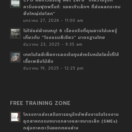
CFO คือก้าวแรกสู่ Net Zero “ทำความรู้จัก
คาร์บอนฟุตพริ้นท์: รอยเท้าเล็กๆ ที่ส่งผลกระทบ
ยิ่งใหญ่ต่อโลก”
มกราคม 27, 2026 - 11:00 am
ไม่ใช่แค่ผ้าขนหนู! 6 เรื่องจริงที่คุณอาจไม่เคยรู้
เกี่ยวกับ “โรงแรมสีเขียว” มาตรฐานไทย
ธันวาคม 23, 2025 - 9:35 am
เทคโนโลยีเพื่อการลดต้นทุนสำหรับหม้อไอน้ำที่ใช้
เชื้อเพลิงไม้สับ
ธันวาคม 19, 2025 - 12:25 pm
FREE TRAINING ZONE
โครงการส่งเสริมการอนุรักษ์พลังงานในโรงงาน
อุตสาหกรรมขนาดกลางและขนาดเล็ก (SMEs)
กลุ่มภาคตะวันออกตอนล่าง