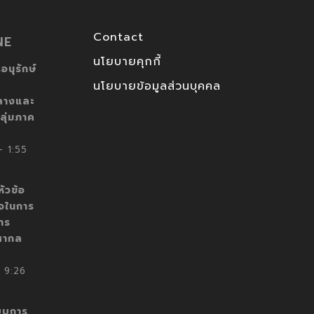
Contact
NE
นโยบายคุกกี้
อนุรักษ์
นโยบายข้อมูลส่วนบุคคล
ลางและ
ลุ่มภาค
 1:55
ัวข้อ
็จในการ
าร
สากล
 9:26
บบการ