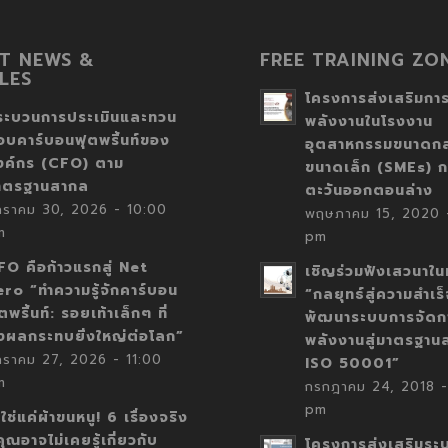
T NEWS &
FREE TRAINING ZO
LES
โครงการส่งเสริมการ
ระบวนการประเมินและทวน
พลังงานในโรงงาน
อบคาร์บอนฟุตพริ้นท์ของ
อุตสาหกรรมขนาดก
งค์กร (CFO) ตาม
ขนาดเล็ก (SMEs) ก
าตรฐานสากล
ตะวันออกตอนล่าง
กราคม 30, 2026 - 10:00
พฤษภาคม 15, 2020 -
m
pm
FO คือก้าวแรกสู่ Net
เชิญร่วมฟังเสวนาในห
ero “ทำความรู้จักคาร์บอน
“กลยุทธ์สู่ความสำเร
ตพริ้นท์: รอยเท้าเล็กๆ ที่
พัฒนาระบบการจัดก
่งผลกระทบยิ่งใหญ่ต่อโลก”
พลังงานสู่มาตรฐาน
กราคม 27, 2026 - 11:00
ISO 50001”
m
กรกฎาคม 24, 2018 -
pm
่ใช่แค่ผ้าขนหนู! 6 เรื่องจริง
่คุณอาจไม่เคยรู้เกี่ยวกับ
โครงการส่งเสริมระ