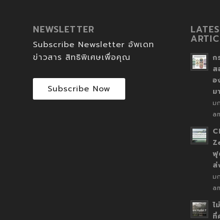
NEWSLETTER
LATES
ARTIC
Subscribe Newsletter อัพเดท
ข่าวสาร สิทธิพิเศษเพื่อคุณ
ก
ส
อ
Subscribe Now
ม
ม
a
C
Z
ฟุ
ส
ม
a
ไม
ที