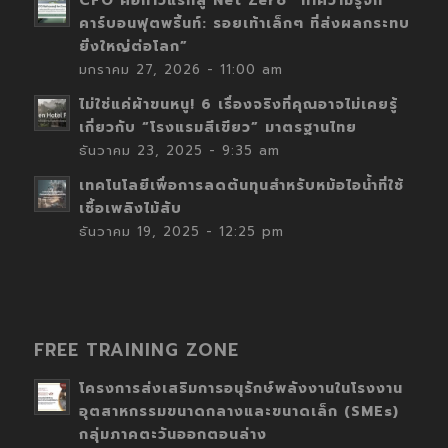
CFO คือก้าวแรกสู่ Net Zero “ทำความรู้จัก
คาร์บอนฟุตพริ้นท์: รอยเท้าเล็กๆ ที่ส่งผลกระทบ
ยิ่งใหญ่ต่อโลก”
มกราคม 27, 2026 - 11:00 am
ไม่ใช่แค่ผ้าขนหนู! 6 เรื่องจริงที่คุณอาจไม่เคยรู้
เกี่ยวกับ “โรงแรมสีเขียว” มาตรฐานไทย
ธันวาคม 23, 2025 - 9:35 am
เทคโนโลยีเพื่อการลดต้นทุนสำหรับหม้อไอน้ำที่ใช้
เชื้อเพลิงไม้สับ
ธันวาคม 19, 2025 - 12:25 pm
FREE TRAINING ZONE
โครงการส่งเสริมการอนุรักษ์พลังงานในโรงงาน
อุตสาหกรรมขนาดกลางและขนาดเล็ก (SMEs)
กลุ่มภาคตะวันออกตอนล่าง