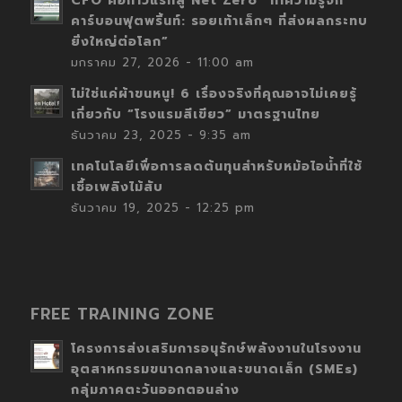
CFO คือก้าวแรกสู่ Net Zero “ทำความรู้จัก
คาร์บอนฟุตพริ้นท์: รอยเท้าเล็กๆ ที่ส่งผลกระทบ
ยิ่งใหญ่ต่อโลก”
มกราคม 27, 2026 - 11:00 am
ไม่ใช่แค่ผ้าขนหนู! 6 เรื่องจริงที่คุณอาจไม่เคยรู้
เกี่ยวกับ “โรงแรมสีเขียว” มาตรฐานไทย
ธันวาคม 23, 2025 - 9:35 am
เทคโนโลยีเพื่อการลดต้นทุนสำหรับหม้อไอน้ำที่ใช้
เชื้อเพลิงไม้สับ
ธันวาคม 19, 2025 - 12:25 pm
FREE TRAINING ZONE
โครงการส่งเสริมการอนุรักษ์พลังงานในโรงงาน
อุตสาหกรรมขนาดกลางและขนาดเล็ก (SMEs)
กลุ่มภาคตะวันออกตอนล่าง