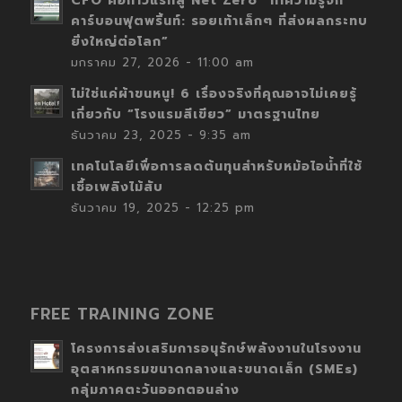
CFO คือก้าวแรกสู่ Net Zero “ทำความรู้จัก
คาร์บอนฟุตพริ้นท์: รอยเท้าเล็กๆ ที่ส่งผลกระทบ
ยิ่งใหญ่ต่อโลก”
มกราคม 27, 2026 - 11:00 am
ไม่ใช่แค่ผ้าขนหนู! 6 เรื่องจริงที่คุณอาจไม่เคยรู้
เกี่ยวกับ “โรงแรมสีเขียว” มาตรฐานไทย
ธันวาคม 23, 2025 - 9:35 am
เทคโนโลยีเพื่อการลดต้นทุนสำหรับหม้อไอน้ำที่ใช้
เชื้อเพลิงไม้สับ
ธันวาคม 19, 2025 - 12:25 pm
FREE TRAINING ZONE
โครงการส่งเสริมการอนุรักษ์พลังงานในโรงงาน
อุตสาหกรรมขนาดกลางและขนาดเล็ก (SMEs)
กลุ่มภาคตะวันออกตอนล่าง