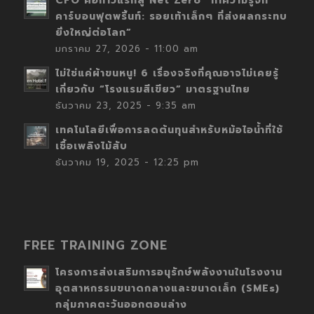
CFO คือก้าวแรกสู่ Net Zero “ทำความรู้จัก
คาร์บอนฟุตพริ้นท์: รอยเท้าเล็กๆ ที่ส่งผลกระทบ
ยิ่งใหญ่ต่อโลก”
มกราคม 27, 2026 - 11:00 am
ไม่ใช่แค่ผ้าขนหนู! 6 เรื่องจริงที่คุณอาจไม่เคยรู้
เกี่ยวกับ “โรงแรมสีเขียว” มาตรฐานไทย
ธันวาคม 23, 2025 - 9:35 am
เทคโนโลยีเพื่อการลดต้นทุนสำหรับหม้อไอน้ำที่ใช้
เชื้อเพลิงไม้สับ
ธันวาคม 19, 2025 - 12:25 pm
FREE TRAINING ZONE
โครงการส่งเสริมการอนุรักษ์พลังงานในโรงงาน
อุตสาหกรรมขนาดกลางและขนาดเล็ก (SMEs)
กลุ่มภาคตะวันออกตอนล่าง