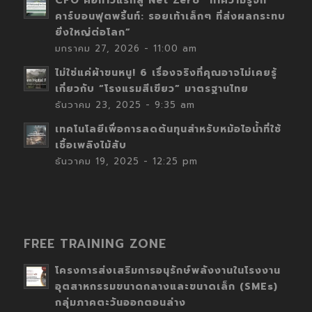
CFO คือก้าวแรกสู่ Net Zero “ทำความรู้จัก
คาร์บอนฟุตพริ้นท์: รอยเท้าเล็กๆ ที่ส่งผลกระทบ
ยิ่งใหญ่ต่อโลก”
มกราคม 27, 2026 - 11:00 am
ไม่ใช่แค่ผ้าขนหนู! 6 เรื่องจริงที่คุณอาจไม่เคยรู้
เกี่ยวกับ “โรงแรมสีเขียว” มาตรฐานไทย
ธันวาคม 23, 2025 - 9:35 am
เทคโนโลยีเพื่อการลดต้นทุนสำหรับหม้อไอน้ำที่ใช้
เชื้อเพลิงไม้สับ
ธันวาคม 19, 2025 - 12:25 pm
FREE TRAINING ZONE
โครงการส่งเสริมการอนุรักษ์พลังงานในโรงงาน
อุตสาหกรรมขนาดกลางและขนาดเล็ก (SMEs)
กลุ่มภาคตะวันออกตอนล่าง