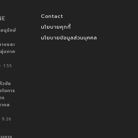
Contact
NE
นโยบายคุกกี้
อนุรักษ์
นโยบายข้อมูลส่วนบุคคล
ลางและ
ลุ่มภาค
 1:55
ัวข้อ
็จในการ
าร
สากล
 9:26
บบการ