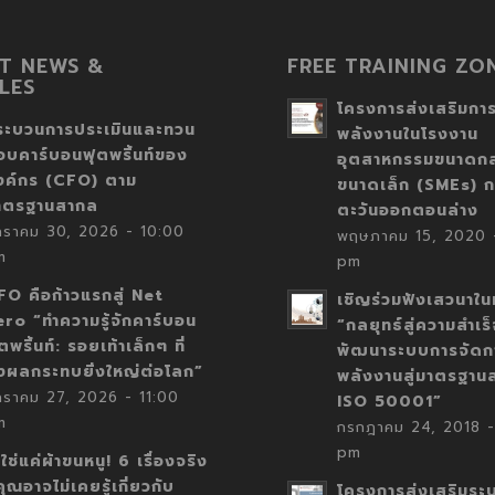
T NEWS &
FREE TRAINING ZO
LES
โครงการส่งเสริมการ
ระบวนการประเมินและทวน
พลังงานในโรงงาน
อบคาร์บอนฟุตพริ้นท์ของ
อุตสาหกรรมขนาดก
งค์กร (CFO) ตาม
ขนาดเล็ก (SMEs) ก
าตรฐานสากล
ตะวันออกตอนล่าง
กราคม 30, 2026 - 10:00
พฤษภาคม 15, 2020 -
m
pm
FO คือก้าวแรกสู่ Net
เชิญร่วมฟังเสวนาในห
ero “ทำความรู้จักคาร์บอน
“กลยุทธ์สู่ความสำเร
ตพริ้นท์: รอยเท้าเล็กๆ ที่
พัฒนาระบบการจัดก
่งผลกระทบยิ่งใหญ่ต่อโลก”
พลังงานสู่มาตรฐาน
กราคม 27, 2026 - 11:00
ISO 50001”
m
กรกฎาคม 24, 2018 -
pm
่ใช่แค่ผ้าขนหนู! 6 เรื่องจริง
่คุณอาจไม่เคยรู้เกี่ยวกับ
โครงการส่งเสริมระ