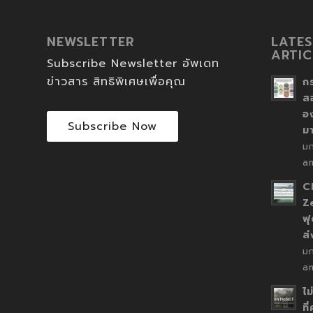
NEWSLETTER
LATES
ARTIC
Subscribe Newsletter อัพเดท
ข่าวสาร สิทธิพิเศษเพื่อคุณ
ก
ส
อ
Subscribe Now
ม
ม
a
C
Z
ฟุ
ส
ม
a
ไม
ที