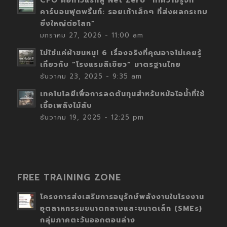
CFO คือก้าวแรกสู่ Net Zero “ทำความรู้จัก
คาร์บอนฟุตพริ้นท์: รอยเท้าเล็กๆ ที่ส่งผลกระทบ
ยิ่งใหญ่ต่อโลก”
มกราคม 27, 2026 - 11:00 am
ไม่ใช่แค่ผ้าขนหนู! 6 เรื่องจริงที่คุณอาจไม่เคยรู้
เกี่ยวกับ “โรงแรมสีเขียว” มาตรฐานไทย
ธันวาคม 23, 2025 - 9:35 am
เทคโนโลยีเพื่อการลดต้นทุนสำหรับหม้อไอน้ำที่ใช้
เชื้อเพลิงไม้สับ
ธันวาคม 19, 2025 - 12:25 pm
FREE TRAINING ZONE
โครงการส่งเสริมการอนุรักษ์พลังงานในโรงงาน
อุตสาหกรรมขนาดกลางและขนาดเล็ก (SMEs)
กลุ่มภาคตะวันออกตอนล่าง