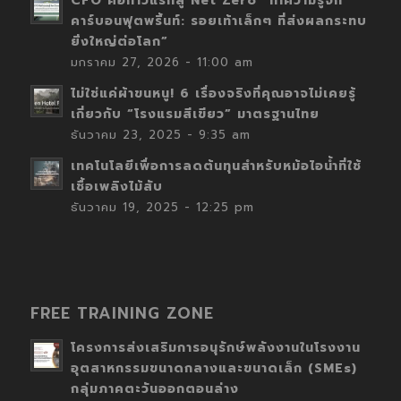
CFO คือก้าวแรกสู่ Net Zero “ทำความรู้จัก
คาร์บอนฟุตพริ้นท์: รอยเท้าเล็กๆ ที่ส่งผลกระทบ
ยิ่งใหญ่ต่อโลก”
มกราคม 27, 2026 - 11:00 am
ไม่ใช่แค่ผ้าขนหนู! 6 เรื่องจริงที่คุณอาจไม่เคยรู้
เกี่ยวกับ “โรงแรมสีเขียว” มาตรฐานไทย
ธันวาคม 23, 2025 - 9:35 am
เทคโนโลยีเพื่อการลดต้นทุนสำหรับหม้อไอน้ำที่ใช้
เชื้อเพลิงไม้สับ
ธันวาคม 19, 2025 - 12:25 pm
FREE TRAINING ZONE
โครงการส่งเสริมการอนุรักษ์พลังงานในโรงงาน
อุตสาหกรรมขนาดกลางและขนาดเล็ก (SMEs)
กลุ่มภาคตะวันออกตอนล่าง