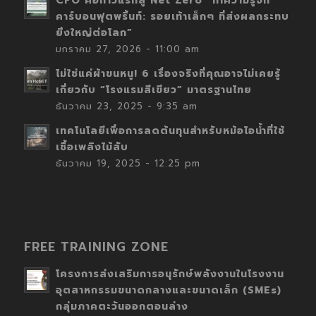
CFO คือก้าวแรกสู่ Net Zero “ทำความรู้จัก
คาร์บอนฟุตพริ้นท์: รอยเท้าเล็กๆ ที่ส่งผลกระทบ
ยิ่งใหญ่ต่อโลก”
มกราคม 27, 2026 - 11:00 am
ไม่ใช่แค่ผ้าขนหนู! 6 เรื่องจริงที่คุณอาจไม่เคยรู้
เกี่ยวกับ “โรงแรมสีเขียว” มาตรฐานไทย
ธันวาคม 23, 2025 - 9:35 am
เทคโนโลยีเพื่อการลดต้นทุนสำหรับหม้อไอน้ำที่ใช้
เชื้อเพลิงไม้สับ
ธันวาคม 19, 2025 - 12:25 pm
FREE TRAINING ZONE
โครงการส่งเสริมการอนุรักษ์พลังงานในโรงงาน
อุตสาหกรรมขนาดกลางและขนาดเล็ก (SMEs)
กลุ่มภาคตะวันออกตอนล่าง