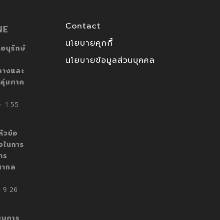
Contact
NE
นโยบายคุกกี้
อนุรักษ์
นโยบายข้อมูลส่วนบุคคล
ลางและ
ลุ่มภาค
 1:55
ัวข้อ
็จในการ
าร
สากล
 9:26
บบการ