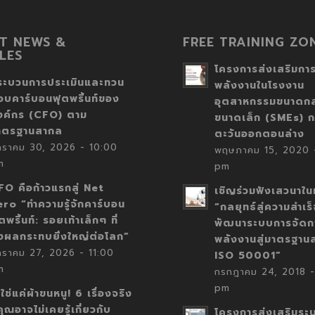
T NEWS &
FREE TRAINING ZO
LES
โครงการส่งเสริมการ
ระบวนการประเมินและทวน
พลังงานในโรงงาน
อบคาร์บอนฟุตพริ้นท์ของ
อุตสาหกรรมขนาดก
งค์กร (CFO) ตาม
ขนาดเล็ก (SMEs) ก
าตรฐานสากล
ตะวันออกตอนล่าง
กราคม 30, 2026 - 10:00
พฤษภาคม 15, 2020 -
m
pm
FO คือก้าวแรกสู่ Net
เชิญร่วมฟังเสวนาในห
ero “ทำความรู้จักคาร์บอน
“กลยุทธ์สู่ความสำเร
ตพริ้นท์: รอยเท้าเล็กๆ ที่
พัฒนาระบบการจัดก
่งผลกระทบยิ่งใหญ่ต่อโลก”
พลังงานสู่มาตรฐาน
กราคม 27, 2026 - 11:00
ISO 50001”
m
กรกฎาคม 24, 2018 -
pm
่ใช่แค่ผ้าขนหนู! 6 เรื่องจริง
่คุณอาจไม่เคยรู้เกี่ยวกับ
โครงการส่งเสริมระ