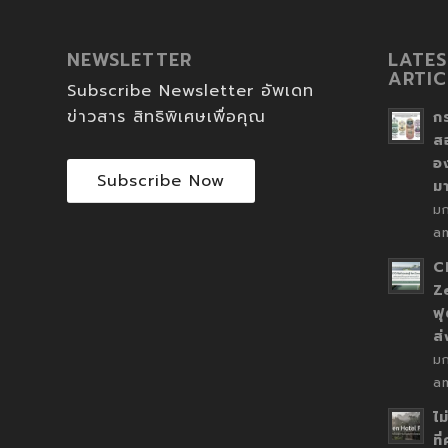
NEWSLETTER
LATES
ARTIC
Subscribe Newsletter อัพเดท
ข่าวสาร สิทธิพิเศษเพื่อคุณ
ก
ส
อ
Subscribe Now
ม
ม
a
C
Z
ฟุ
ส
ม
a
ไม
ที