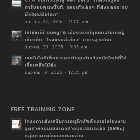
CFO คือก้าวแรกสู่ Net Zero “ทำความรู้จัก
คาร์บอนฟุตพริ้นท์: รอยเท้าเล็กๆ ที่ส่งผลกระทบ
ยิ่งใหญ่ต่อโลก”
มกราคม 27, 2026 - 11:00 am
ไม่ใช่แค่ผ้าขนหนู! 6 เรื่องจริงที่คุณอาจไม่เคยรู้
เกี่ยวกับ “โรงแรมสีเขียว” มาตรฐานไทย
ธันวาคม 23, 2025 - 9:35 am
เทคโนโลยีเพื่อการลดต้นทุนสำหรับหม้อไอน้ำที่ใช้
เชื้อเพลิงไม้สับ
ธันวาคม 19, 2025 - 12:25 pm
FREE TRAINING ZONE
โครงการส่งเสริมการอนุรักษ์พลังงานในโรงงาน
อุตสาหกรรมขนาดกลางและขนาดเล็ก (SMEs)
กลุ่มภาคตะวันออกตอนล่าง