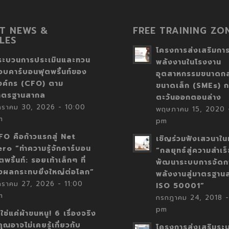
T NEWS &
FREE TRAINING ZO
LES
โครงการส่งเสริมการ
ระบวนการประเมินและทวน
พลังงานในโรงงาน
อบคาร์บอนฟุตพริ้นท์ของ
อุตสาหกรรมขนาดก
งค์กร (CFO) ตาม
ขนาดเล็ก (SMEs) ก
าตรฐานสากล
ตะวันออกตอนล่าง
กราคม 30, 2026 - 10:00
พฤษภาคม 15, 2020 -
m
pm
FO คือก้าวแรกสู่ Net
เชิญร่วมฟังเสวนาในห
ero “ทำความรู้จักคาร์บอน
“กลยุทธ์สู่ความสำเร
ตพริ้นท์: รอยเท้าเล็กๆ ที่
พัฒนาระบบการจัดก
่งผลกระทบยิ่งใหญ่ต่อโลก”
พลังงานสู่มาตรฐาน
กราคม 27, 2026 - 11:00
ISO 50001”
m
กรกฎาคม 24, 2018 -
pm
่ใช่แค่ผ้าขนหนู! 6 เรื่องจริง
่คุณอาจไม่เคยรู้เกี่ยวกับ
โครงการส่งเสริมระ