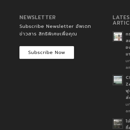
NEWSLETTER
LATES
ARTIC
Subscribe Newsletter อัพเดท
ข่าวสาร สิทธิพิเศษเพื่อคุณ
ก
ส
อ
Subscribe Now
ม
ม
a
C
Z
ฟุ
ส
ม
a
ไม
ที