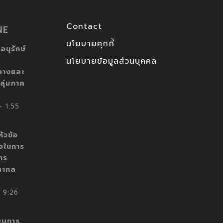
Contact
NE
นโยบายคุกกี้
อนุรักษ์
นโยบายข้อมูลส่วนบุคคล
ลางและ
ลุ่มภาค
 1:55
ัวข้อ
็จในการ
าร
สากล
 9:26
บบการ