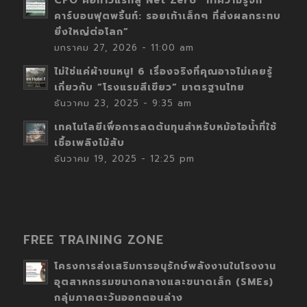
CFO คือก้าวแรกสู่ Net Zero “ทำความรู้จัก
คาร์บอนฟุตพริ้นท์: รอยเท้าเล็กๆ ที่ส่งผลกระทบ
ยิ่งใหญ่ต่อโลก”
มกราคม 27, 2026 - 11:00 am
ไม่ใช่แค่ผ้าขนหนู! 6 เรื่องจริงที่คุณอาจไม่เคยรู้
เกี่ยวกับ “โรงแรมสีเขียว” มาตรฐานไทย
ธันวาคม 23, 2025 - 9:35 am
เทคโนโลยีเพื่อการลดต้นทุนสำหรับหม้อไอน้ำที่ใช้
เชื้อเพลิงไม้สับ
ธันวาคม 19, 2025 - 12:25 pm
FREE TRAINING ZONE
โครงการส่งเสริมการอนุรักษ์พลังงานในโรงงาน
อุตสาหกรรมขนาดกลางและขนาดเล็ก (SMEs)
กลุ่มภาคตะวันออกตอนล่าง