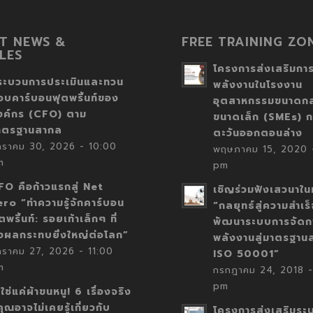
T NEWS &
FREE TRAINING ZO
LES
โครงการส่งเสริมการ
ระบวนการประเมินและทวน
พลังงานในโรงงาน
อบคาร์บอนฟุตพริ้นท์ของ
อุตสาหกรรมขนาดก
งค์กร (CFO) ตาม
ขนาดเล็ก (SMEs) ก
าตรฐานสากล
ตะวันออกตอนล่าง
กราคม 30, 2026 - 10:00
พฤษภาคม 15, 2020 -
m
pm
FO คือก้าวแรกสู่ Net
เชิญร่วมฟังเสวนาในห
ero “ทำความรู้จักคาร์บอน
“กลยุทธ์สู่ความสำเร
ตพริ้นท์: รอยเท้าเล็กๆ ที่
พัฒนาระบบการจัดก
่งผลกระทบยิ่งใหญ่ต่อโลก”
พลังงานสู่มาตรฐาน
กราคม 27, 2026 - 11:00
ISO 50001”
m
กรกฎาคม 24, 2018 -
pm
่ใช่แค่ผ้าขนหนู! 6 เรื่องจริง
่คุณอาจไม่เคยรู้เกี่ยวกับ
โครงการส่งเสริมระ