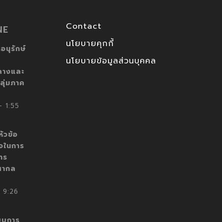
Contact
NE
นโยบายคุกกี้
อนุรักษ์
นโยบายข้อมูลส่วนบุคคล
ลางและ
ลุ่มภาค
 1:55
ัวข้อ
็จในการ
าร
สากล
 9:26
บบการ