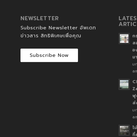
NEWSLETTER
LATES
ARTIC
Subscribe Newsletter อัพเดท
ข่าวสาร สิทธิพิเศษเพื่อคุณ
ก
ส
อ
Subscribe Now
ม
ม
a
C
Z
ฟุ
ส
ม
a
ไม
ที