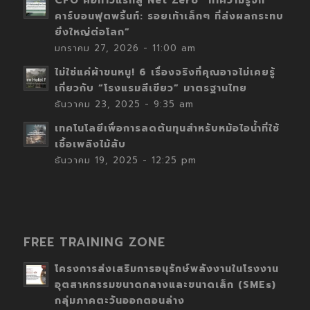
CFO คือก้าวแรกสู่ Net Zero “ทำความรู้จัก
คาร์บอนฟุตพริ้นท์: รอยเท้าเล็กๆ ที่ส่งผลกระทบ
ยิ่งใหญ่ต่อโลก”
มกราคม 27, 2026 - 11:00 am
ไม่ใช่แค่ผ้าขนหนู! 6 เรื่องจริงที่คุณอาจไม่เคยรู้
เกี่ยวกับ “โรงแรมสีเขียว” มาตรฐานไทย
ธันวาคม 23, 2025 - 9:35 am
เทคโนโลยีเพื่อการลดต้นทุนสำหรับหม้อไอน้ำที่ใช้
เชื้อเพลิงไม้สับ
ธันวาคม 19, 2025 - 12:25 pm
FREE TRAINING ZONE
โครงการส่งเสริมการอนุรักษ์พลังงานในโรงงาน
อุตสาหกรรมขนาดกลางและขนาดเล็ก (SMEs)
กลุ่มภาคตะวันออกตอนล่าง