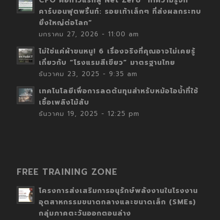
CFO คือก้าวแรกสู่ Net Zero “ทำความรู้จัก
คาร์บอนฟุตพริ้นท์: รอยเท้าเล็กๆ ที่ส่งผลกระทบ
ยิ่งใหญ่ต่อโลก”
มกราคม 27, 2026 - 11:00 am
ไม่ใช่แค่ผ้าขนหนู! 6 เรื่องจริงที่คุณอาจไม่เคยรู้
เกี่ยวกับ “โรงแรมสีเขียว” มาตรฐานไทย
ธันวาคม 23, 2025 - 9:35 am
เทคโนโลยีเพื่อการลดต้นทุนสำหรับหม้อไอน้ำที่ใช้
เชื้อเพลิงไม้สับ
ธันวาคม 19, 2025 - 12:25 pm
FREE TRAINING ZONE
โครงการส่งเสริมการอนุรักษ์พลังงานในโรงงาน
อุตสาหกรรมขนาดกลางและขนาดเล็ก (SMEs)
กลุ่มภาคตะวันออกตอนล่าง