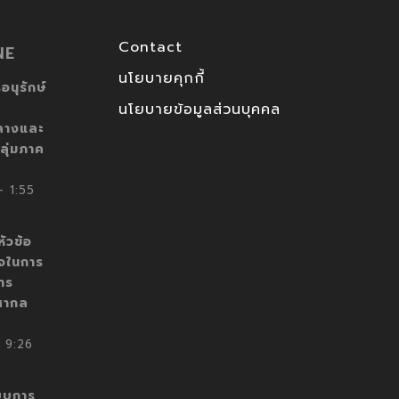
Contact
NE
นโยบายคุกกี้
อนุรักษ์
นโยบายข้อมูลส่วนบุคคล
ลางและ
ลุ่มภาค
 1:55
ัวข้อ
็จในการ
าร
สากล
 9:26
บบการ