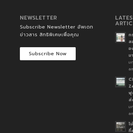
NEWSLETTER
LATES
ARTIC
Subscribe Newsletter อัพเดท
ข่าวสาร สิทธิพิเศษเพื่อคุณ
ก
ส
อ
Subscribe Now
ม
ม
a
C
Z
ฟุ
ส
ม
a
ไม
ที