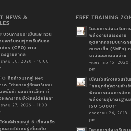
T NEWS &
FREE TRAINING ZO
LES
โครงการส่งเสริมการ
ระบวนการประเมินและทวน
พลังงานในโรงงาน
อบคาร์บอนฟุตพริ้นท์ของ
อุตสาหกรรมขนาดก
งค์กร (CFO) ตาม
ขนาดเล็ก (SMEs) ก
าตรฐานสากล
ตะวันออกตอนล่าง
กราคม 30, 2026 - 10:00
พฤษภาคม 15, 2020 -
m
pm
FO คือก้าวแรกสู่ Net
เชิญร่วมฟังเสวนาในห
ero “ทำความรู้จักคาร์บอน
“กลยุทธ์สู่ความสำเร
ตพริ้นท์: รอยเท้าเล็กๆ ที่
พัฒนาระบบการจัดก
่งผลกระทบยิ่งใหญ่ต่อโลก”
พลังงานสู่มาตรฐาน
กราคม 27, 2026 - 11:00
ISO 50001”
m
กรกฎาคม 24, 2018 -
pm
่ใช่แค่ผ้าขนหนู! 6 เรื่องจริง
่คุณอาจไม่เคยรู้เกี่ยวกับ
โครงการส่งเสริมระ