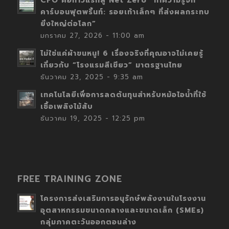
CFO คือก้าวแรกสู่ Net Zero “ทำความรู้จัก
คาร์บอนฟุตพริ้นท์: รอยเท้าเล็กๆ ที่ส่งผลกระทบ
ยิ่งใหญ่ต่อโลก”
มกราคม 27, 2026 - 11:00 am
ไม่ใช่แค่ผ้าขนหนู! 6 เรื่องจริงที่คุณอาจไม่เคยรู้
เกี่ยวกับ “โรงแรมสีเขียว” มาตรฐานไทย
ธันวาคม 23, 2025 - 9:35 am
เทคโนโลยีเพื่อการลดต้นทุนสำหรับหม้อไอน้ำที่ใช้
เชื้อเพลิงไม้สับ
ธันวาคม 19, 2025 - 12:25 pm
FREE TRAINING ZONE
โครงการส่งเสริมการอนุรักษ์พลังงานในโรงงาน
อุตสาหกรรมขนาดกลางและขนาดเล็ก (SMEs)
กลุ่มภาคตะวันออกตอนล่าง