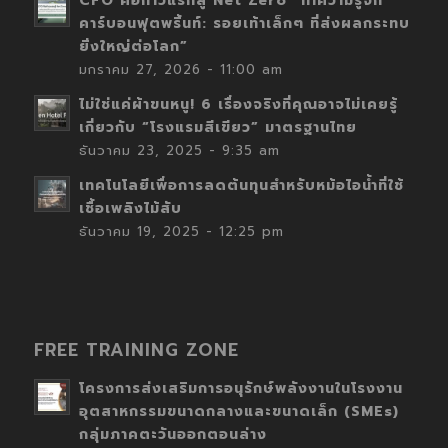
CFO คือก้าวแรกสู่ Net Zero “ทำความรู้จัก
คาร์บอนฟุตพริ้นท์: รอยเท้าเล็กๆ ที่ส่งผลกระทบ
ยิ่งใหญ่ต่อโลก”
มกราคม 27, 2026 - 11:00 am
ไม่ใช่แค่ผ้าขนหนู! 6 เรื่องจริงที่คุณอาจไม่เคยรู้
เกี่ยวกับ “โรงแรมสีเขียว” มาตรฐานไทย
ธันวาคม 23, 2025 - 9:35 am
เทคโนโลยีเพื่อการลดต้นทุนสำหรับหม้อไอน้ำที่ใช้
เชื้อเพลิงไม้สับ
ธันวาคม 19, 2025 - 12:25 pm
FREE TRAINING ZONE
โครงการส่งเสริมการอนุรักษ์พลังงานในโรงงาน
อุตสาหกรรมขนาดกลางและขนาดเล็ก (SMEs)
กลุ่มภาคตะวันออกตอนล่าง