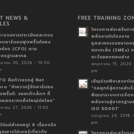
T NEWS &
FREE TRAINING ZO
LES
โครงการส่งเสริมการ
ระบวนการประเมินและทวน
พลังงานในโรงงาน
อบคาร์บอนฟุตพริ้นท์ของ
อุตสาหกรรมขนาดก
งค์กร (CFO) ตาม
ขนาดเล็ก (SMEs) ก
าตรฐานสากล
ตะวันออกตอนล่าง
กราคม 30, 2026 - 10:00
พฤษภาคม 15, 2020 -
m
pm
FO คือก้าวแรกสู่ Net
เชิญร่วมฟังเสวนาในห
ero “ทำความรู้จักคาร์บอน
“กลยุทธ์สู่ความสำเร
ตพริ้นท์: รอยเท้าเล็กๆ ที่
พัฒนาระบบการจัดก
่งผลกระทบยิ่งใหญ่ต่อโลก”
พลังงานสู่มาตรฐาน
กราคม 27, 2026 - 11:00
ISO 50001”
m
กรกฎาคม 24, 2018 -
pm
่ใช่แค่ผ้าขนหนู! 6 เรื่องจริง
่คุณอาจไม่เคยรู้เกี่ยวกับ
โครงการส่งเสริมระ