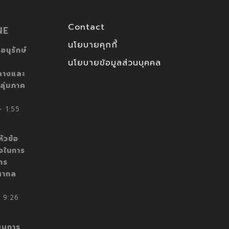
Contact
NE
นโยบายคุกกี้
อนุรักษ์
นโยบายข้อมูลส่วนบุคคล
ลางและ
ลุ่มภาค
 1:55
ัวข้อ
็จในการ
าร
สากล
 9:26
บบการ