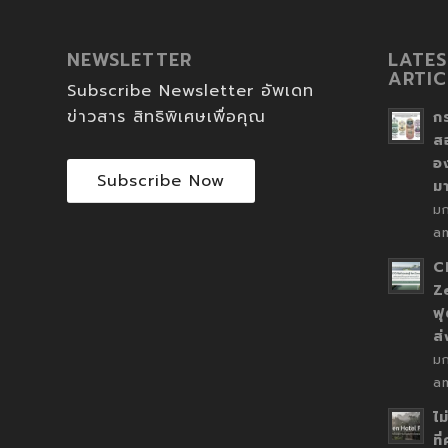
NEWSLETTER
LATES
ARTIC
Subscribe Newsletter อัพเดท
ข่าวสาร สิทธิพิเศษเพื่อคุณ
ก
ส
อ
Subscribe Now
ม
ม
a
C
Z
ฟุ
ส
ม
a
ไม
ที