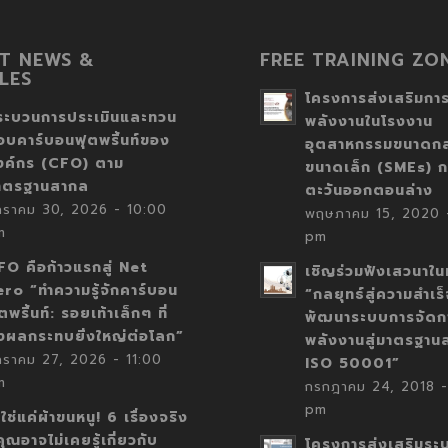
T NEWS &
FREE TRAINING ZO
LES
โครงการส่งเสริมการ
ระบวนการประเมินและทวน
พลังงานในโรงงาน
อบคาร์บอนฟุตพริ้นท์ของ
อุตสาหกรรมขนาดก
งค์กร (CFO) ตาม
ขนาดเล็ก (SMEs) ก
าตรฐานสากล
ตะวันออกตอนล่าง
กราคม 30, 2026 - 10:00
พฤษภาคม 15, 2020 -
m
pm
FO คือก้าวแรกสู่ Net
เชิญร่วมฟังเสวนาในห
ero “ทำความรู้จักคาร์บอน
“กลยุทธ์สู่ความสำเร
ตพริ้นท์: รอยเท้าเล็กๆ ที่
พัฒนาระบบการจัดก
่งผลกระทบยิ่งใหญ่ต่อโลก”
พลังงานสู่มาตรฐาน
กราคม 27, 2026 - 11:00
ISO 50001”
m
กรกฎาคม 24, 2018 -
pm
่ใช่แค่ผ้าขนหนู! 6 เรื่องจริง
่คุณอาจไม่เคยรู้เกี่ยวกับ
โครงการส่งเสริมระ