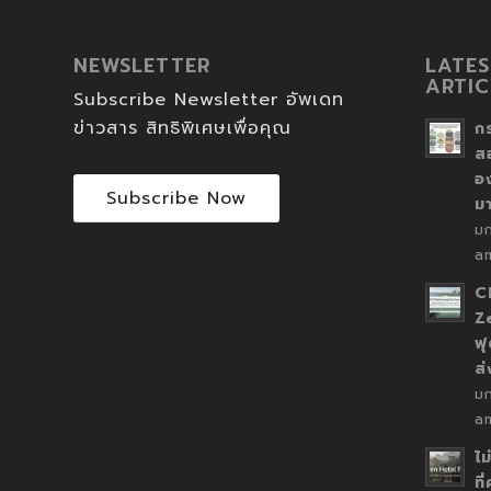
NEWSLETTER
LATES
ARTIC
Subscribe Newsletter อัพเดท
ข่าวสาร สิทธิพิเศษเพื่อคุณ
ก
ส
อ
Subscribe Now
ม
ม
a
C
Z
ฟุ
ส
ม
a
ไม
ที