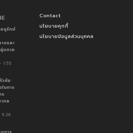
Contact
NE
นโยบายคุกกี้
อนุรักษ์
นโยบายข้อมูลส่วนบุคคล
ลางและ
ลุ่มภาค
 1:55
ัวข้อ
็จในการ
าร
สากล
 9:26
บบการ