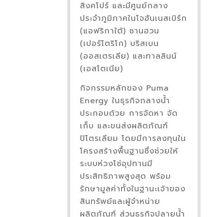
สิงคโปร์ และมีศูนย์กลาง
ประจำภูมิภาคในโจฮันเนสเบิร์ก
(แอฟริกาใต้) ซานฮวน
(เปอร์โตริโก) บริสเบน
(ออสเตรเลีย) และทาลลินน์
(เอสโตเนีย)
กิจกรรมหลักของ Puma
Energy ในธุรกิจกลางน้ำ
ประกอบด้วย การจัดหา จัด
เก็บ และขนส่งผลิตภัณฑ์
ปิโตรเลียม โดยมีการลงทุนใน
โครงสร้างพื้นฐานซึ่งช่วยให้
ระบบห่วงโซ่อุปทานมี
ประสิทธิภาพสูงสุด พร้อม
รักษามูลค่าทั้งในฐานะเจ้าของ
สินทรัพย์และผู้จำหน่าย
ผลิตภัณฑ์ ส่วนธุรกิจปลายน้ำ