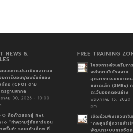
T NEWS &
FREE TRAINING ZO
LES
โครงการส่งเสริมการ
ระบวนการประเมินและทวน
พลังงานในโรงงาน
อบคาร์บอนฟุตพริ้นท์ของ
อุตสาหกรรมขนาดก
งค์กร (CFO) ตาม
ขนาดเล็ก (SMEs) ก
าตรฐานสากล
ตะวันออกตอนล่าง
กราคม 30, 2026 - 10:00
พฤษภาคม 15, 2020 -
m
pm
FO คือก้าวแรกสู่ Net
เชิญร่วมฟังเสวนาในห
ero “ทำความรู้จักคาร์บอน
“กลยุทธ์สู่ความสำเร
ตพริ้นท์: รอยเท้าเล็กๆ ที่
พัฒนาระบบการจัดก