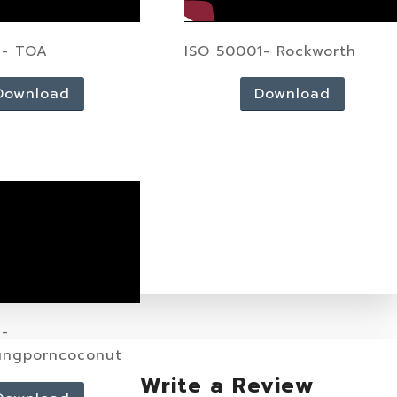
1- TOA
ISO 50001- Rockworth
Download
Download
1-
ngporncoconut
Write a Review