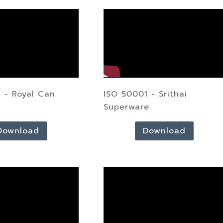
 - Royal Can
ISO 50001 - Srithai
s
Superware
Download
Download