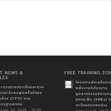
T NEWS &
FREE TRAINING ZO
LES
โครงการส่งเสริมการ
ระบวนการประเมินและทวน
พลังงานในโรงงาน
อบคาร์บอนฟุตพริ้นท์ของ
อุตสาหกรรมขนาดก
งค์กร (CFO) ตาม
ขนาดเล็ก (SMEs) ก
าตรฐานสากล
ตะวันออกตอนล่าง
กราคม 30, 2026 - 10:00
พฤษภาคม 15, 2020 -