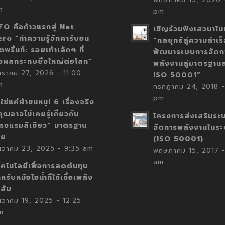
m
pm
FO คือก้าวแรกสู่ Net
เชิญร่วมฟังเสวนาในห
ero “ทำความรู้จักคาร์บอน
“กลยุทธ์สู่ความสำเร
ตพริ้นท์: รอยเท้าเล็กๆ ที่
พัฒนาระบบการจัดก
่งผลกระทบยิ่งใหญ่ต่อโลก”
พลังงานสู่มาตรฐาน
กราคม 27, 2026 - 11:00
ISO 50001”
m
กรกฎาคม 24, 2018 -
pm
่ใช่แค่ผ้าขนหนู! 6 เรื่องจริง
่คุณอาจไม่เคยรู้เกี่ยวกับ
โครงการส่งเสริมระ
โรงแรมสีเขียว” มาตรฐาน
จัดการพลังงานในร
ทย
(ISO 50001)
ันวาคม 23, 2025 - 9:35 am
พฤษภาคม 15, 2017 -
am
คโนโลยีเพื่อการลดต้นทุน
หรับหม้อไอน้ำที่ใช้เชื้อเพลิง
้สับ
นวาคม 19, 2025 - 12:25
m