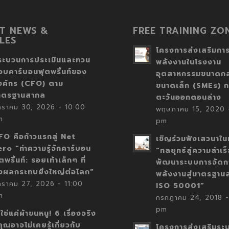
T NEWS &
FREE TRAINING ZO
LES
โครงการส่งเสริมการ
ระบวนการประเมินและทวน
พลังงานในโรงงาน
อบคาร์บอนฟุตพริ้นท์ของ
อุตสาหกรรมขนาดก
งค์กร (CFO) ตาม
ขนาดเล็ก (SMEs) ก
าตรฐานสากล
ตะวันออกตอนล่าง
กราคม 30, 2026 - 10:00
พฤษภาคม 15, 2020 -
m
pm
FO คือก้าวแรกสู่ Net
เชิญร่วมฟังเสวนาในห
ero “ทำความรู้จักคาร์บอน
“กลยุทธ์สู่ความสำเร
ตพริ้นท์: รอยเท้าเล็กๆ ที่
พัฒนาระบบการจัดก
่งผลกระทบยิ่งใหญ่ต่อโลก”
พลังงานสู่มาตรฐาน
กราคม 27, 2026 - 11:00
ISO 50001”
m
กรกฎาคม 24, 2018 -
pm
่ใช่แค่ผ้าขนหนู! 6 เรื่องจริง
่คุณอาจไม่เคยรู้เกี่ยวกับ
โครงการส่งเสริมระ