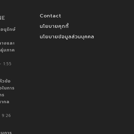
Contact
NE
นโยบายคุกกี้
อนุรักษ์
นโยบายข้อมูลส่วนบุคคล
ลางและ
ลุ่มภาค
 1:55
ัวข้อ
็จในการ
าร
สากล
 9:26
บบการ