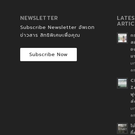
NEWSLETTER
LATES
ARTIC
Subscribe Newsletter อัพเดท
ข่าวสาร สิทธิพิเศษเพื่อคุณ
ก
ส
อ
Subscribe Now
ม
ม
a
C
Z
ฟุ
ส
ม
a
ไม
ที