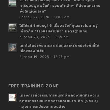
CFO คือก้าวแรกสู่ Net Zero “ทำความรู้จัก
คาร์บอนฟุตพริ้นท์: รอยเท้าเล็กๆ ที่ส่งผลกระทบ
ยิ่งใหญ่ต่อโลก”
มกราคม 27, 2026 - 11:00 am
ไม่ใช่แค่ผ้าขนหนู! 6 เรื่องจริงที่คุณอาจไม่เคยรู้
เกี่ยวกับ “โรงแรมสีเขียว” มาตรฐานไทย
ธันวาคม 23, 2025 - 9:35 am
เทคโนโลยีเพื่อการลดต้นทุนสำหรับหม้อไอน้ำที่ใช้
เชื้อเพลิงไม้สับ
ธันวาคม 19, 2025 - 12:25 pm
FREE TRAINING ZONE
โครงการส่งเสริมการอนุรักษ์พลังงานในโรงงาน
อุตสาหกรรมขนาดกลางและขนาดเล็ก (SMEs)
กลุ่มภาคตะวันออกตอนล่าง