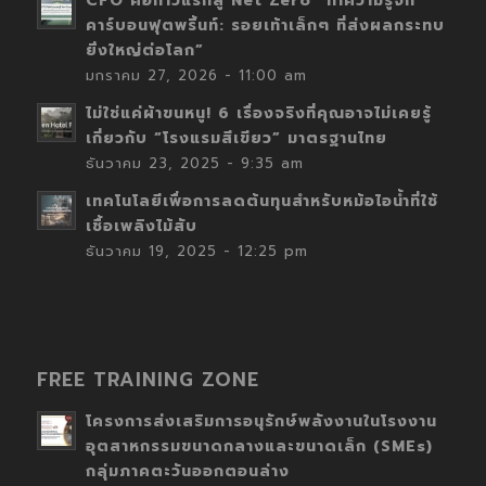
CFO คือก้าวแรกสู่ Net Zero “ทำความรู้จัก
คาร์บอนฟุตพริ้นท์: รอยเท้าเล็กๆ ที่ส่งผลกระทบ
ยิ่งใหญ่ต่อโลก”
มกราคม 27, 2026 - 11:00 am
ไม่ใช่แค่ผ้าขนหนู! 6 เรื่องจริงที่คุณอาจไม่เคยรู้
เกี่ยวกับ “โรงแรมสีเขียว” มาตรฐานไทย
ธันวาคม 23, 2025 - 9:35 am
เทคโนโลยีเพื่อการลดต้นทุนสำหรับหม้อไอน้ำที่ใช้
เชื้อเพลิงไม้สับ
ธันวาคม 19, 2025 - 12:25 pm
FREE TRAINING ZONE
โครงการส่งเสริมการอนุรักษ์พลังงานในโรงงาน
อุตสาหกรรมขนาดกลางและขนาดเล็ก (SMEs)
กลุ่มภาคตะวันออกตอนล่าง